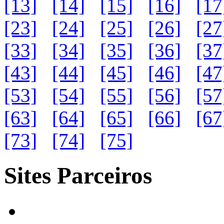
[13]
[14]
[15]
[16]
[17
[23]
[24]
[25]
[26]
[27
[33]
[34]
[35]
[36]
[37
[43]
[44]
[45]
[46]
[47
[53]
[54]
[55]
[56]
[57
[63]
[64]
[65]
[66]
[67
[73]
[74]
[75]
Sites Parceiros