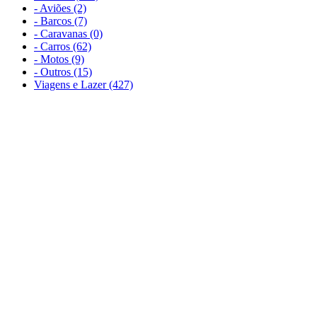
- Aviões (2)
- Barcos (7)
- Caravanas (0)
- Carros (62)
- Motos (9)
- Outros (15)
Viagens e Lazer (427)