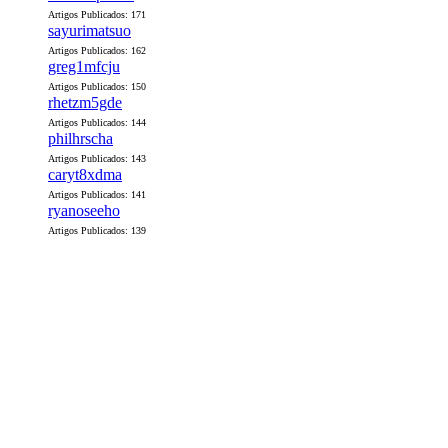
Artigos Publicados: 171
sayurimatsuo
Artigos Publicados: 162
greg1mfcju
Artigos Publicados: 150
rhetzm5gde
Artigos Publicados: 144
philhrscha
Artigos Publicados: 143
caryt8xdma
Artigos Publicados: 141
ryanoseeho
Artigos Publicados: 139