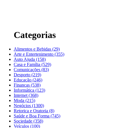
Categorias
Alimentos e Bebidas (29)
Arte e Entertenimento (355)
Auto Ajuda (158)
Casa e Família (529)
Comunicações (83)
Desporto (219)
Educação (246)
Finanças (538)
Informática (123)
Internet (368)
Moda (215)
Negócios (1300)
Retorica e Oratoria (8)
Saúde e Boa Forma (745)
Sociedade (358)
Veículos (100)