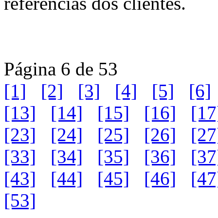
referências dos clientes.
Página 6 de 53
[1]
[2]
[3]
[4]
[5]
[6]
[13]
[14]
[15]
[16]
[17
[23]
[24]
[25]
[26]
[27
[33]
[34]
[35]
[36]
[37
[43]
[44]
[45]
[46]
[47
[53]